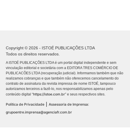
Copyright © 2026 - ISTOÉ PUBLICAÇÕES LTDA
Todos os direitos reservados.
A ISTOÉ PUBLICAÇÕES LTDA é um portal digital independente e sem
vinculação editorial e societária com a EDITORA TRES COMÉRCIO DE
PUBLICACÕES LTDA (recuperação judicial). Informamos também que não
realizamos cobranças e que também não oferecemos cancelamento do
contrato de assinatura da revista impressa de nome ISTOÉ, tampouco
autorizamos terceiros a fazê-lo, nos responsabilizamos apenas pelo
https://istoe.com.br
conteúdo digital “
” e seus respectivos sites.
|
Política de Privacidade
Assessoria de Imprensa:
grupoentre.imprensa@agenciafr.com.br