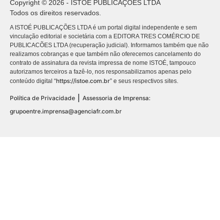
Copyright © 2026 - ISTOÉ PUBLICAÇÕES LTDA
Todos os direitos reservados.
A ISTOÉ PUBLICAÇÕES LTDA é um portal digital independente e sem
vinculação editorial e societária com a EDITORA TRES COMÉRCIO DE
PUBLICACÕES LTDA (recuperação judicial). Informamos também que não
realizamos cobranças e que também não oferecemos cancelamento do
contrato de assinatura da revista impressa de nome ISTOÉ, tampouco
autorizamos terceiros a fazê-lo, nos responsabilizamos apenas pelo
https://istoe.com.br
conteúdo digital “
” e seus respectivos sites.
|
Política de Privacidade
Assessoria de Imprensa:
grupoentre.imprensa@agenciafr.com.br