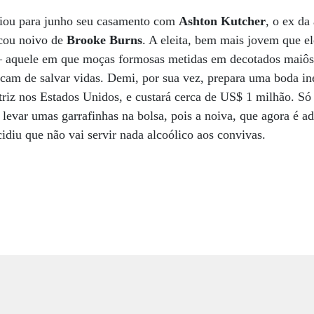
iou para junho seu casamento com
Ashton Kutcher
, o ex da 
ficou noivo de
Brooke Burns
. A eleita, bem mais jovem que ele
 aquele em que moças formosas metidas em decotados maiôs 
ncam de salvar vidas. Demi, por sua vez, prepara uma boda ine
triz nos Estados Unidos, e custará cerca de US$ 1 milhão. S
levar umas garrafinhas na bolsa, pois a noiva, que agora é a
cidiu que não vai servir nada alcoólico aos convivas.