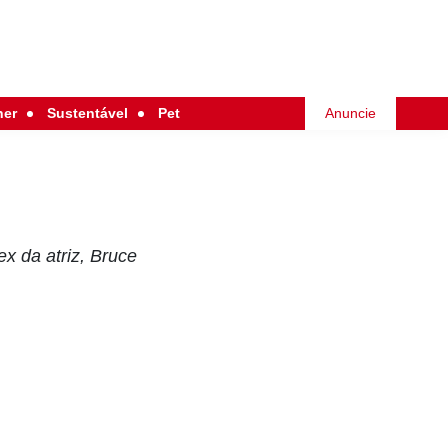
her
Sustentável
Pet
Anuncie
x da atriz, Bruce