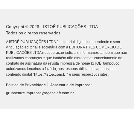
Copyright © 2026 - ISTOÉ PUBLICAÇÕES LTDA
Todos os direitos reservados.
A ISTOÉ PUBLICAÇÕES LTDA é um portal digital independente e sem
vinculação editorial e societária com a EDITORA TRES COMÉRCIO DE
PUBLICACÕES LTDA (recuperação judicial). Informamos também que não
realizamos cobranças e que também não oferecemos cancelamento do
contrato de assinatura da revista impressa de nome ISTOÉ, tampouco
autorizamos terceiros a fazê-lo, nos responsabilizamos apenas pelo
https://istoe.com.br
conteúdo digital “
” e seus respectivos sites.
|
Política de Privacidade
Assessoria de Imprensa:
grupoentre.imprensa@agenciafr.com.br