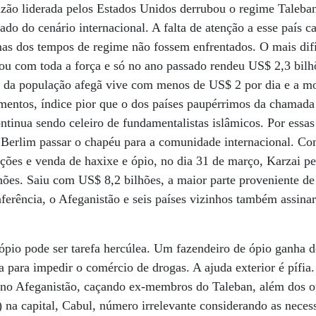
izão liderada pelos Estados Unidos derrubou o regime Taleba
ado do cenário internacional. A falta de atenção a esse país c
s dos tempos de regime não fossem enfrentados. O mais difíci
tou com toda a força e só no ano passado rendeu US$ 2,3 bil
 da população afegã vive com menos de US$ 2 por dia e a mor
mentos, índice pior que o dos países paupérrimos da chamada 
ontinua sendo celeiro de fundamentalistas islâmicos. Por essas
 Berlim passar o chapéu para a comunidade internacional. Co
ações e venda de haxixe e ópio, no dia 31 de março, Karzai p
hões. Saiu com US$ 8,2 bilhões, a maior parte proveniente d
ferência, o Afeganistão e seis países vizinhos também assina
.
 ópio pode ser tarefa hercúlea. Um fazendeiro de ópio ganha
a para impedir o comércio de drogas. A ajuda exterior é pífi
no Afeganistão, caçando ex-membros do Taleban, além dos ou
l) na capital, Cabul, número irrelevante considerando as nece