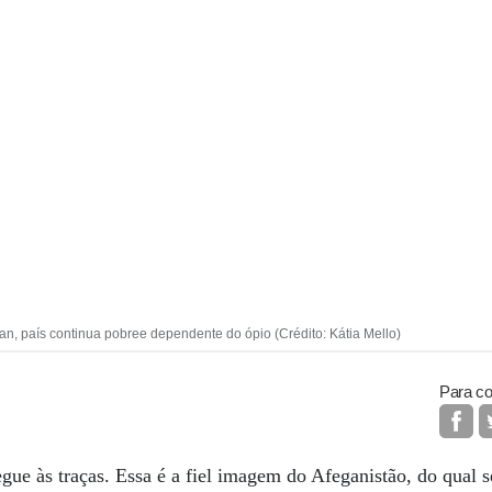
n, país continua pobree dependente do ópio (Crédito: Kátia Mello)
Para co
ue às traças. Essa é a fiel imagem do Afeganistão, do qual se