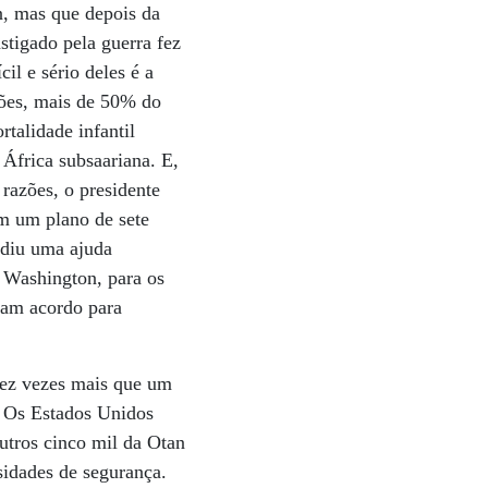
n, mas que depois da
astigado pela guerra fez
l e sério deles é a
hões, mais de 50% do
talidade infantil
África subsaariana. E,
 razões, o presidente
m um plano de sete
ediu uma ajuda
e Washington, para os
ram acordo para
 dez vezes mais que um
a. Os Estados Unidos
tros cinco mil da Otan
ssidades de segurança.