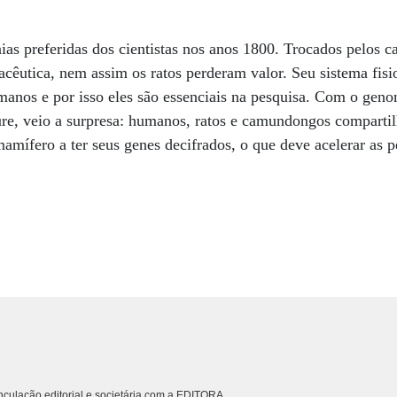
ias preferidas dos cientistas nos anos 1800. Trocados pelos
acêutica, nem assim os ratos perderam valor. Seu sistema fisi
anos e por isso eles são essenciais na pesquisa. Com o geno
ture, veio a surpresa: humanos, ratos e camundongos compart
mamífero a ter seus genes decifrados, o que deve acelerar as p
culação editorial e societária com a EDITORA