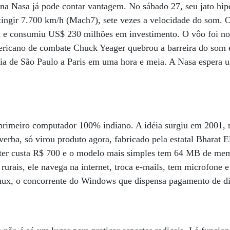
ana Nasa já pode contar vantagem. No sábado 27, seu jato hi
tingir 7.700 km/h (Mach7), sete vezes a velocidade do som. 
 e consumiu US$ 230 milhões em investimento. O vôo foi no 
ericano de combate Chuck Yeager quebrou a barreira do som
ria de São Paulo a Paris em uma hora e meia. A Nasa espera 
rimeiro computador 100% indiano. A idéia surgiu em 2001, no
 verba, só virou produto agora, fabricado pela estatal Bharat 
er custa R$ 700 e o modelo mais simples tem 64 MB de memó
urais, ele navega na internet, troca e-mails, tem microfone e 
nux, o concorrente do Windows que dispensa pagamento de dir