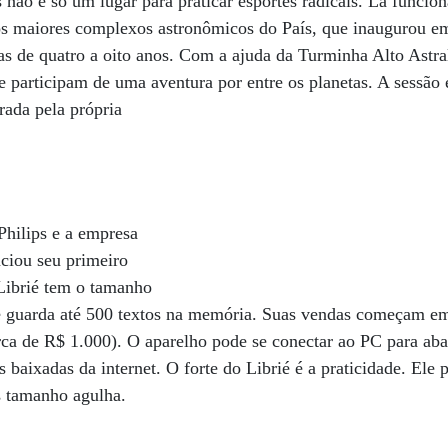
s não é só um lugar para praticar esportes radicais. Lá funcio
 maiores complexos astronômicos do País, que inaugurou em
ças de quatro a oito anos. Com a ajuda da Turminha Alto Astra
 participam de uma aventura por entre os planetas. A sessão é
rada pela própria
Philips e a empresa
nciou seu primeiro
O Librié tem o tamanho
e guarda até 500 textos na memória. Suas vendas começam em 
rca de R$ 1.000). O aparelho pode se conectar ao PC para abas
s baixadas da internet. O forte do Librié é a praticidade. Ele
s tamanho agulha.