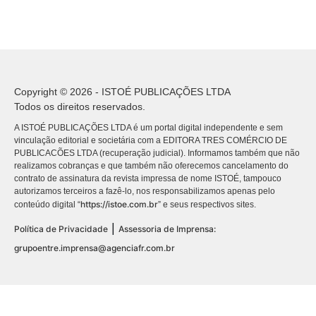
Copyright © 2026 - ISTOÉ PUBLICAÇÕES LTDA
Todos os direitos reservados.
A ISTOÉ PUBLICAÇÕES LTDA é um portal digital independente e sem
vinculação editorial e societária com a EDITORA TRES COMÉRCIO DE
PUBLICACÕES LTDA (recuperação judicial). Informamos também que não
realizamos cobranças e que também não oferecemos cancelamento do
contrato de assinatura da revista impressa de nome ISTOÉ, tampouco
autorizamos terceiros a fazê-lo, nos responsabilizamos apenas pelo
https://istoe.com.br
conteúdo digital “
” e seus respectivos sites.
|
Política de Privacidade
Assessoria de Imprensa:
grupoentre.imprensa@agenciafr.com.br