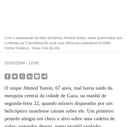
Com o assassinato do líder doHamas, Ahmed Yassin, Israel quermostrar que
a retirada da Cisjordânianão será uma vitória dos palestinos (Crédito:
Osmar Freitas jr. - Nova York (EUA))
31/03/2004 - 10:00
O xeque Ahmed Yassin, 67 anos, mal havia saído da
mesquita central da cidade de Gaza, na manhã de
segunda-feira 22, quando mísseis disparados por um
helicóptero israelense caíram sobre ele. Um primeiro
petardo atingiu em cheio o alvo sobre uma cadeira de
rodas; segundos depois, outro projétil explodiu.