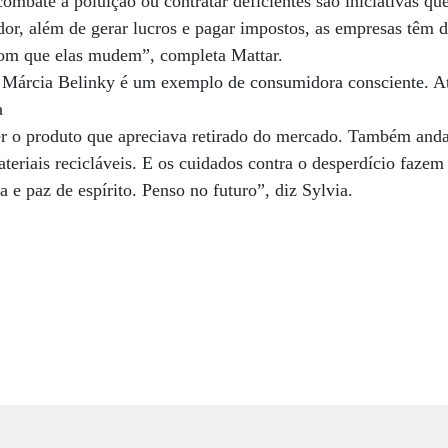
 combate à poluição ou contratar deficientes são iniciativas q
or, além de gerar lucros e pagar impostos, as empresas têm d
 com que elas mudem”, completa Mattar.
a Márcia Belinky é um exemplo de consumidora consciente. Ate
a
 ver o produto que apreciava retirado do mercado. Também and
teriais recicláveis. E os cuidados contra o desperdício fazem 
 e paz de espírito. Penso no futuro”, diz Sylvia.