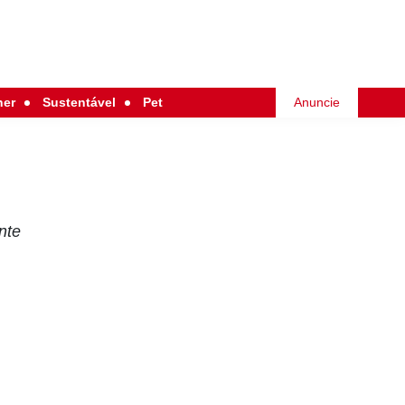
her
Sustentável
Pet
Anuncie
nte