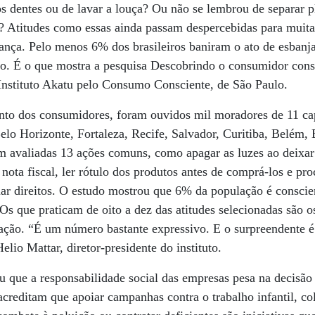
os dentes ou de lavar a louça? Ou não se lembrou de separar pl
o? Atitudes como essas ainda passam despercebidas para muita
a. Pelo menos 6% dos brasileiros baniram o ato de esbanjar
o. É o que mostra a pesquisa Descobrindo o consumidor cons
o Instituto Akatu pelo Consumo Consciente, de São Paulo.
nto dos consumidores, foram ouvidos mil moradores de 11 cap
elo Horizonte, Fortaleza, Recife, Salvador, Curitiba, Belém, 
m avaliadas 13 ações comuns, como apagar as luzes ao deixar
 nota fiscal, ler rótulo dos produtos antes de comprá-los e pr
r direitos. O estudo mostrou que 6% da população é conscien
. Os que praticam de oito a dez das atitudes selecionadas são
ção. “É um número bastante expressivo. E o surpreendente é
Helio Mattar, diretor-presidente do instituto.
 que a responsabilidade social das empresas pesa na decisão
creditam que apoiar campanhas contra o trabalho infantil, co