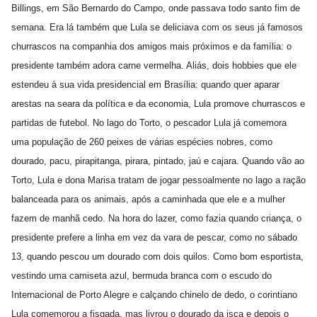
Billings, em São Bernardo do Campo, onde passava todo santo fim de
semana. Era lá também que Lula se deliciava com os seus já famosos
churrascos na companhia dos amigos mais próximos e da família: o
presidente também adora carne vermelha. Aliás, dois hobbies que ele
estendeu à sua vida presidencial em Brasília: quando quer aparar
arestas na seara da política e da economia, Lula promove churrascos e
partidas de futebol. No lago do Torto, o pescador Lula já comemora
uma população de 260 peixes de várias espécies nobres, como
dourado, pacu, pirapitanga, pirara, pintado, jaú e cajara. Quando vão ao
Torto, Lula e dona Marisa tratam de jogar pessoalmente no lago a ração
balanceada para os animais, após a caminhada que ele e a mulher
fazem de manhã cedo. Na hora do lazer, como fazia quando criança, o
presidente prefere a linha em vez da vara de pescar, como no sábado
13, quando pescou um dourado com dois quilos. Como bom esportista,
vestindo uma camiseta azul, bermuda branca com o escudo do
Internacional de Porto Alegre e calçando chinelo de dedo, o corintiano
Lula comemorou a fisgada, mas livrou o dourado da isca e depois o