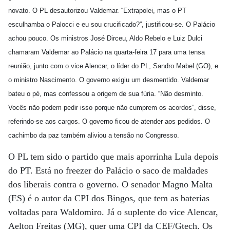
novato. O PL desautorizou Valdemar. “Extrapolei, mas o PT
esculhamba o Palocci e eu sou crucificado?”, justificou-se. O Palácio
achou pouco. Os ministros José Dirceu, Aldo Rebelo e Luiz Dulci
chamaram Valdemar ao Palácio na quarta-feira 17 para uma tensa
reunião, junto com o vice Alencar, o líder do PL, Sandro Mabel (GO), e
o ministro Nascimento. O governo exigiu um desmentido. Valdemar
bateu o pé, mas confessou a origem de sua fúria. “Não desminto.
Vocês não podem pedir isso porque não cumprem os acordos”, disse,
referindo-se aos cargos. O governo ficou de atender aos pedidos. O
cachimbo da paz também aliviou a tensão no Congresso.
O PL tem sido o partido que mais aporrinha Lula depois
do PT. Está no freezer do Palácio o saco de maldades
dos liberais contra o governo. O senador Magno Malta
(ES) é o autor da CPI dos Bingos, que tem as baterias
voltadas para Waldomiro. Já o suplente do vice Alencar,
Aelton Freitas (MG), quer uma CPI da CEF/Gtech. Os