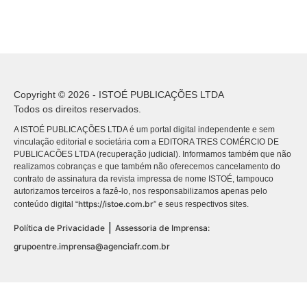
Copyright © 2026 - ISTOÉ PUBLICAÇÕES LTDA
Todos os direitos reservados.
A ISTOÉ PUBLICAÇÕES LTDA é um portal digital independente e sem
vinculação editorial e societária com a EDITORA TRES COMÉRCIO DE
PUBLICACÕES LTDA (recuperação judicial). Informamos também que não
realizamos cobranças e que também não oferecemos cancelamento do
contrato de assinatura da revista impressa de nome ISTOÉ, tampouco
autorizamos terceiros a fazê-lo, nos responsabilizamos apenas pelo
https://istoe.com.br
conteúdo digital “
” e seus respectivos sites.
|
Política de Privacidade
Assessoria de Imprensa:
grupoentre.imprensa@agenciafr.com.br