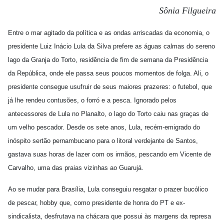
Sônia Filgueira
Entre o mar agitado da política e as ondas arriscadas da economia, o
presidente Luiz Inácio Lula da Silva prefere as águas calmas do sereno
lago da Granja do Torto, residência de fim de semana da Presidência
da República, onde ele passa seus poucos momentos de folga. Ali, o
presidente consegue usufruir de seus maiores prazeres: o futebol, que
já lhe rendeu contusões, o forró e a pesca. Ignorado pelos
antecessores de Lula no Planalto, o lago do Torto caiu nas graças de
um velho pescador. Desde os sete anos, Lula, recém-emigrado do
inóspito sertão pernambucano para o litoral verdejante de Santos,
gastava suas horas de lazer com os irmãos, pescando em Vicente de
Carvalho, uma das praias vizinhas ao Guarujá.
Ao se mudar para Brasília, Lula conseguiu resgatar o prazer bucólico
de pescar, hobby que, como presidente de honra do PT e ex-
sindicalista, desfrutava na chácara que possui às margens da represa