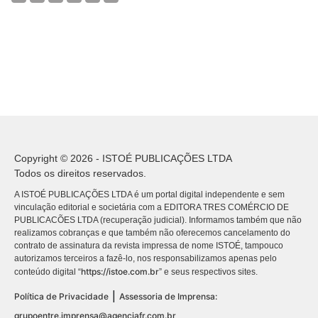
Copyright © 2026 - ISTOÉ PUBLICAÇÕES LTDA
Todos os direitos reservados.
A ISTOÉ PUBLICAÇÕES LTDA é um portal digital independente e sem
vinculação editorial e societária com a EDITORA TRES COMÉRCIO DE
PUBLICACÕES LTDA (recuperação judicial). Informamos também que não
realizamos cobranças e que também não oferecemos cancelamento do
contrato de assinatura da revista impressa de nome ISTOÉ, tampouco
autorizamos terceiros a fazê-lo, nos responsabilizamos apenas pelo
https://istoe.com.br
conteúdo digital “
” e seus respectivos sites.
|
Política de Privacidade
Assessoria de Imprensa:
grupoentre.imprensa@agenciafr.com.br