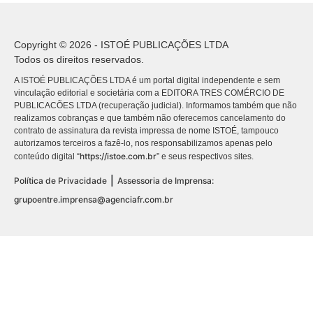
Copyright © 2026 - ISTOÉ PUBLICAÇÕES LTDA
Todos os direitos reservados.
A ISTOÉ PUBLICAÇÕES LTDA é um portal digital independente e sem
vinculação editorial e societária com a EDITORA TRES COMÉRCIO DE
PUBLICACÕES LTDA (recuperação judicial). Informamos também que não
realizamos cobranças e que também não oferecemos cancelamento do
contrato de assinatura da revista impressa de nome ISTOÉ, tampouco
autorizamos terceiros a fazê-lo, nos responsabilizamos apenas pelo
https://istoe.com.br
conteúdo digital “
” e seus respectivos sites.
|
Política de Privacidade
Assessoria de Imprensa:
grupoentre.imprensa@agenciafr.com.br