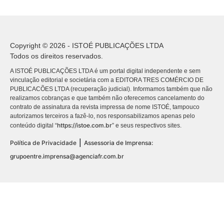
Copyright © 2026 - ISTOÉ PUBLICAÇÕES LTDA
Todos os direitos reservados.
A ISTOÉ PUBLICAÇÕES LTDA é um portal digital independente e sem
vinculação editorial e societária com a EDITORA TRES COMÉRCIO DE
PUBLICACÕES LTDA (recuperação judicial). Informamos também que não
realizamos cobranças e que também não oferecemos cancelamento do
contrato de assinatura da revista impressa de nome ISTOÉ, tampouco
autorizamos terceiros a fazê-lo, nos responsabilizamos apenas pelo
https://istoe.com.br
conteúdo digital “
” e seus respectivos sites.
|
Política de Privacidade
Assessoria de Imprensa:
grupoentre.imprensa@agenciafr.com.br