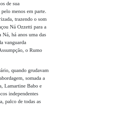
nos de sua
, pelo menos em parte.
rizada, trazendo o som
nçou Ná Ozzetti para a
ta Ná, há anos uma das
 da vanguarda
ar Assumpção, o Rumo
erário, quando grudavam
A abordagem, somada a
sa, Lamartine Babo e
scos independentes
a, palco de todas as