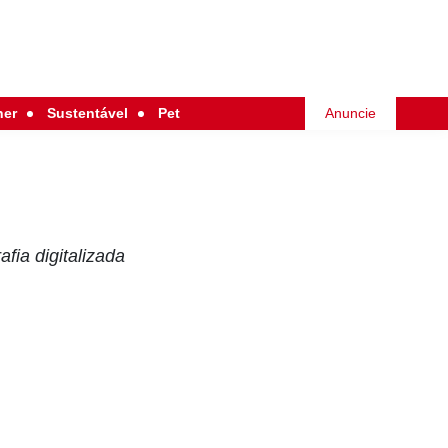
her
Sustentável
Pet
Anuncie
fia digitalizada