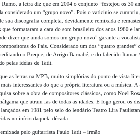
 Rumo, a letra diz que em 2004 o conjunto “festejou os 30 a
da considerado um “grupo novo”. Pois o vaticínio se cumpriu
de sua discografia completa, devidamente remixada e remaste
 que formataram a cara do som brasileiro dos anos 1980 e la
pode dizer que ainda somos um grupo novo” garante a vocalis
e compositoras do País. Considerado um dos “quatro grandes”
emeditando o Breque, de Arrigo Barnabé, e do falecido Itam
o pelas idéias de Tatit.
que as letras na MPB, muito simplórias do ponto de vista lit
mais interessantes do que a própria literatura ou a música. 
squisa sobre a obra de compositores clássicos, como Noel Ro
álgama que atraiu fãs de todas as idades. E logo gerou os di
, lançados em 1981 pelo selo do lendário Teatro Lira Paulistan
idas no início daquela década.
emixada pelo guitarrista Paulo Tatit – irmão