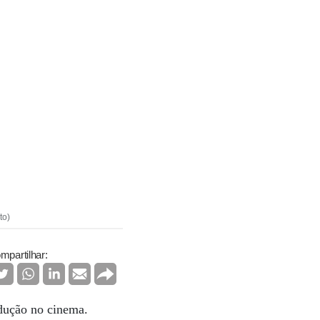
to)
mpartilhar:
radução no cinema.