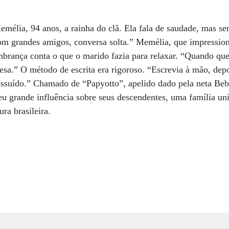
mélia, 94 anos, a rainha do clã. Ela fala de saudade, mas se
om grandes amigos, conversa solta.” Memélia, que impressiona
mbrança conta o que o marido fazia para relaxar. “Quando quer
glesa.” O método de escrita era rigoroso. “Escrevia à mão, de
ossuído.” Chamado de “Papyotto”, apelido dado pela neta Bebe
 grande influência sobre seus descendentes, uma família uni
ra brasileira.