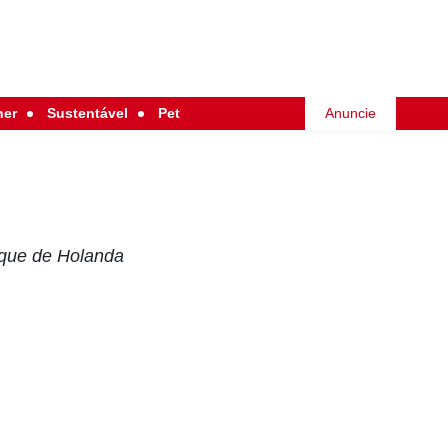
her
Sustentável
Pet
Anuncie
rque de Holanda