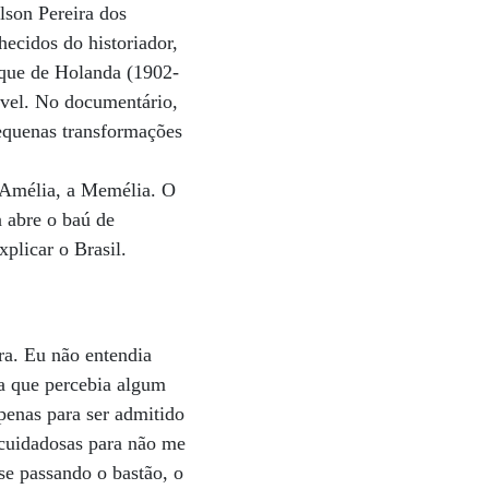
lson Pereira dos
hecidos do historiador,
arque de Holanda (1902-
ível. No documentário,
equenas transformações
a Amélia, a Memélia. O
a abre o baú de
plicar o Brasil.
ra. Eu não entendia
da que percebia algum
apenas para ser admitido
 cuidadosas para não me
se passando o bastão, o