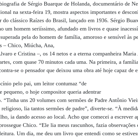
ebiografia de Sérgio Buarque de Holanda, documentário de Ne
ional na sexta-feira 19, mostra aspectos importantes e descon
tor do clássico Raízes do Brasil, lançado em 1936. Sérgio Bu
mo um homem seriíssimo, afundado em livros e quase inacess
superada pela do homem de família, amoroso e sensível às p
os – Chico, Miúcha, Ana,
lvaro e Cristina –, os 14 netos e a eterna companheira Mari
artes, com quase 70 minutos cada uma. Na primeira, a famíli
ntra-se o pensador que deixou uma obra até hoje capaz de ex
cínio pelo pai, um leitor contumaz “de
e pequeno, o hoje compositor queria adentrar
no. “Tinha uns 20 volumes com sermões de Padre Antônio Viei
religioso, lia tantos sermões de padre”, diverte-se. “À medi
filho, ia dando acesso ao local. Acho que comecei a escrever 
 prossegue Chico. “Ele lia meus rascunhos, fazia observações
leitura. Um dia, me deu um livro que entendi como se estives