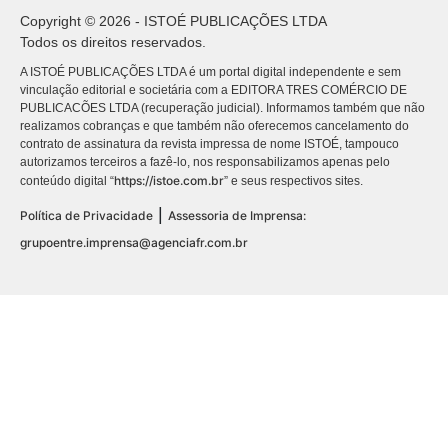
Copyright © 2026 - ISTOÉ PUBLICAÇÕES LTDA
Todos os direitos reservados.
A ISTOÉ PUBLICAÇÕES LTDA é um portal digital independente e sem
vinculação editorial e societária com a EDITORA TRES COMÉRCIO DE
PUBLICACÕES LTDA (recuperação judicial). Informamos também que não
realizamos cobranças e que também não oferecemos cancelamento do
contrato de assinatura da revista impressa de nome ISTOÉ, tampouco
autorizamos terceiros a fazê-lo, nos responsabilizamos apenas pelo
https://istoe.com.br
conteúdo digital “
” e seus respectivos sites.
|
Política de Privacidade
Assessoria de Imprensa:
grupoentre.imprensa@agenciafr.com.br