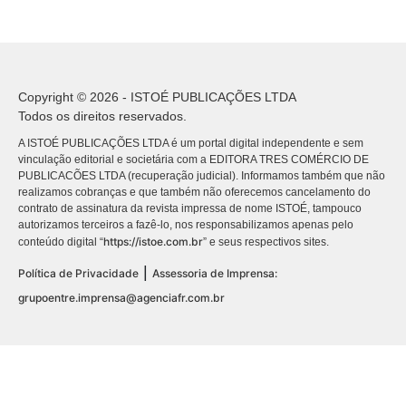
Copyright © 2026 - ISTOÉ PUBLICAÇÕES LTDA
Todos os direitos reservados.
A ISTOÉ PUBLICAÇÕES LTDA é um portal digital independente e sem
vinculação editorial e societária com a EDITORA TRES COMÉRCIO DE
PUBLICACÕES LTDA (recuperação judicial). Informamos também que não
realizamos cobranças e que também não oferecemos cancelamento do
contrato de assinatura da revista impressa de nome ISTOÉ, tampouco
autorizamos terceiros a fazê-lo, nos responsabilizamos apenas pelo
https://istoe.com.br
conteúdo digital “
” e seus respectivos sites.
|
Política de Privacidade
Assessoria de Imprensa:
grupoentre.imprensa@agenciafr.com.br