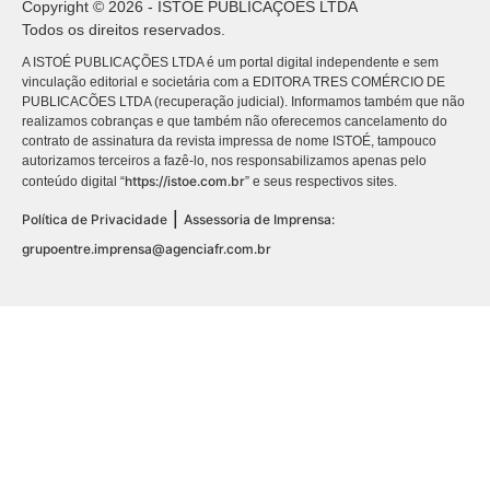
Copyright © 2026 - ISTOÉ PUBLICAÇÕES LTDA
Todos os direitos reservados.
A ISTOÉ PUBLICAÇÕES LTDA é um portal digital independente e sem
vinculação editorial e societária com a EDITORA TRES COMÉRCIO DE
PUBLICACÕES LTDA (recuperação judicial). Informamos também que não
realizamos cobranças e que também não oferecemos cancelamento do
contrato de assinatura da revista impressa de nome ISTOÉ, tampouco
autorizamos terceiros a fazê-lo, nos responsabilizamos apenas pelo
https://istoe.com.br
conteúdo digital “
” e seus respectivos sites.
|
Política de Privacidade
Assessoria de Imprensa:
grupoentre.imprensa@agenciafr.com.br