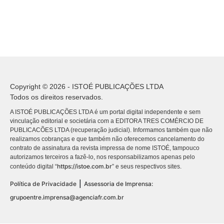
Copyright © 2026 - ISTOÉ PUBLICAÇÕES LTDA
Todos os direitos reservados.
A ISTOÉ PUBLICAÇÕES LTDA é um portal digital independente e sem
vinculação editorial e societária com a EDITORA TRES COMÉRCIO DE
PUBLICACÕES LTDA (recuperação judicial). Informamos também que não
realizamos cobranças e que também não oferecemos cancelamento do
contrato de assinatura da revista impressa de nome ISTOÉ, tampouco
autorizamos terceiros a fazê-lo, nos responsabilizamos apenas pelo
https://istoe.com.br
conteúdo digital “
” e seus respectivos sites.
|
Política de Privacidade
Assessoria de Imprensa:
grupoentre.imprensa@agenciafr.com.br