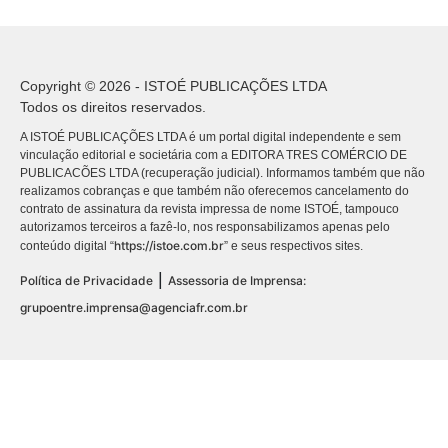
Copyright © 2026 - ISTOÉ PUBLICAÇÕES LTDA
Todos os direitos reservados.
A ISTOÉ PUBLICAÇÕES LTDA é um portal digital independente e sem
vinculação editorial e societária com a EDITORA TRES COMÉRCIO DE
PUBLICACÕES LTDA (recuperação judicial). Informamos também que não
realizamos cobranças e que também não oferecemos cancelamento do
contrato de assinatura da revista impressa de nome ISTOÉ, tampouco
autorizamos terceiros a fazê-lo, nos responsabilizamos apenas pelo
https://istoe.com.br
conteúdo digital “
” e seus respectivos sites.
|
Política de Privacidade
Assessoria de Imprensa:
grupoentre.imprensa@agenciafr.com.br