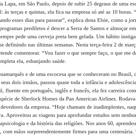
 da Lapa, em São Paulo, depois de subir 25 degraus de uma es
l: às terças e quintas, ela fica na empresa só até as 10 horas
rando esses dias para passear”, explica dona Elsie, como a jor
programas prediletos é descer a Serra de Santos e almoçar em
 sempre pede uma cerveja preta bem gelada. Um hábito instig
e definindo nas últimas semanas. Nesta terça-feira 2 de mar
etende comemorar. “Vou fazer o que sempre faço, o que me dá
ompleta ela, esbanjando saúde.
inamarquês e de uma escocesa que se conheceram no Brasil, 
seus dois irmãos, passou quase toda a infância e adolescência
il, fluente em português, inglês e francês, ela fez carreira com
pécie de Sherlock Homes da Pan American Airlines. Rodava 
es devedores da empresa. “Hoje chamam de inadimplentes, na
. Aproveitou as viagens para aprofundar estudos sem nenhu
rapsicologia e da história das religiões. Nos anos 60, aprende
bui, com mãos surpreendentemente firmes para uma centenária