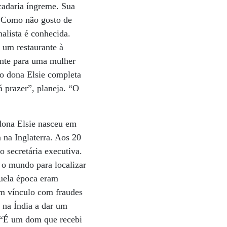
cadaria íngreme. Sua
. “Como não gosto de
nalista é conhecida.
 um restaurante à
ante para uma mulher
ço dona Elsie completa
 prazer”, planeja. “O
dona Elsie nasceu em
 na Inglaterra. Aos 20
o secretária executiva.
o mundo para localizar
quela época eram
m vínculo com fraudes
u na Índia a dar um
. “É um dom que recebi