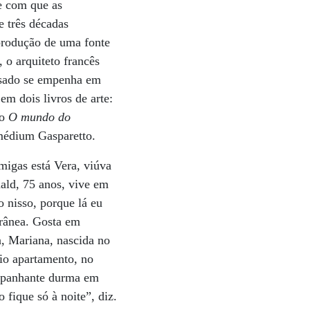
e com que as
e três décadas
eprodução de uma fonte
 o arquiteto francês
assado se empenha em
em dois livros de arte:
do
O mundo do
 médium Gasparetto.
migas está Vera, viúva
ald, 75 anos, vive em
o nisso, porque lá eu
torânea. Gosta em
a, Mariana, nascida no
rio apartamento, no
ompanhante durma em
fique só à noite”, diz.