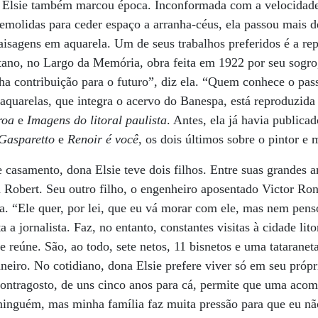
na Elsie também marcou época. Inconformada com a velocidad
emolidas para ceder espaço a arranha-céus, ela passou mais d
aisagens em aquarela. Um de seus trabalhos preferidos é a r
tano, no Largo da Memória, obra feita em 1922 por seu sogro,
ha contribuição para o futuro”, diz ela. “Quem conhece o p
aquarelas, que integra o acervo do Banespa, está reproduzida 
roa
e
Imagens do litoral paulista
. Antes, ela já havia publica
 Gasparetto
e
Renoir é você
, os dois últimos sobre o pintor e
 casamento, dona Elsie teve dois filhos. Entre suas grandes a
 Robert. Seu outro filho, o engenheiro aposentado Victor Ron
ta. “Ele quer, por lei, que eu vá morar com ele, mas nem pens
a a jornalista. Faz, no entanto, constantes visitas à cidade li
e reúne. São, ao todo, sete netos, 11 bisnetos e uma tataranet
aneiro. No cotidiano, dona Elsie prefere viver só em seu próp
 contragosto, de uns cinco anos para cá, permite que uma ac
ninguém, mas minha família faz muita pressão para que eu não 