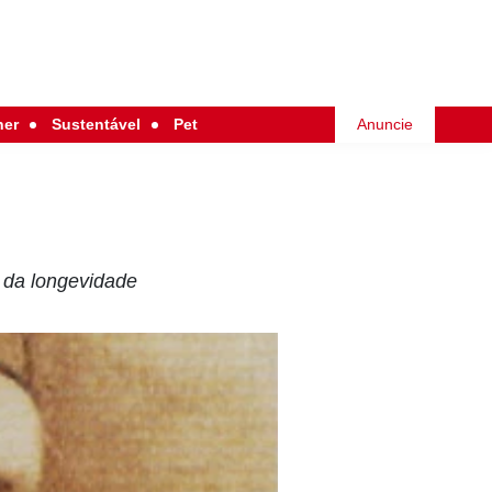
her
Sustentável
Pet
Anuncie
o da longevidade