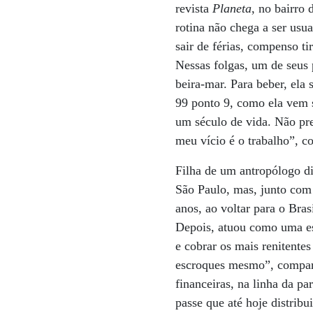
revista
Planeta
, no bairro
rotina não chega a ser usua
sair de férias, compenso ti
Nessas folgas, um de seus 
beira-mar. Para beber, ela
99 ponto 9, como ela vem s
um século de vida. Não pr
meu vício é o trabalho”, c
Filha de um antropólogo d
São Paulo, mas, junto com 
anos, ao voltar para o Bras
Depois, atuou como uma es
e cobrar os mais renitent
escroques mesmo”, compara
financeiras, na linha da pa
passe que até hoje distri