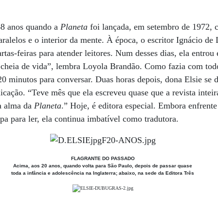
68 anos quando a
Planeta
foi lançada, em setembro de 1972,
ralelos e o interior da mente. À época, o escritor Ignácio de
artas-feiras para atender leitores. Num desses dias, ela entro
 cheia de vida”, lembra Loyola Brandão. Como fazia com todos
20 minutos para conversar. Duas horas depois, dona Elsie se d
cação. “Teve mês que ela escreveu quase que a revista intei
 a alma da
Planeta
.” Hoje, é editora especial. Embora enfrent
pa para ler, ela continua imbatível como tradutora.
FLAGRANTE DO PASSADO
Acima, aos 20 anos, quando volta para São Paulo, depois de passar quase
toda a infância e adolescência na Inglaterra; abaixo, na sede da Editora Três