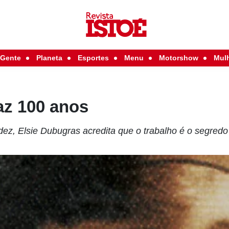
Gente
Planeta
Esportes
Menu
Motorshow
Mul
az 100 anos
idez, Elsie Dubugras acredita que o trabalho é o segred