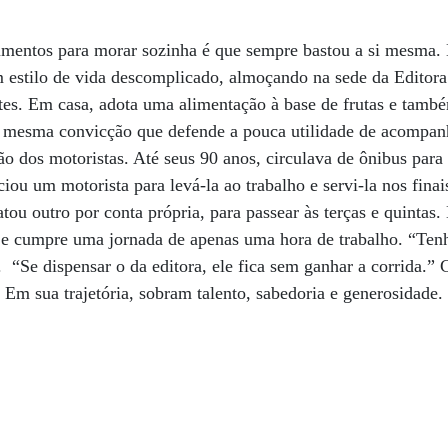
umentos para morar sozinha é que sempre bastou a si mesma. 
 estilo de vida descomplicado, almoçando na sede da Editora
ntes. Em casa, adota uma alimentação à base de frutas e tamb
a mesma convicção que defende a pouca utilidade de acompanh
o dos motoristas. Até seus 90 anos, circulava de ônibus para
iou um motorista para levá-la ao trabalho e servi-la nos fina
tou outro por conta própria, para passear às terças e quintas.
a e cumpre uma jornada de apenas uma hora de trabalho. “Ten
. “Se dispensar o da editora, ele fica sem ganhar a corrida.”
. Em sua trajetória, sobram talento, sabedoria e generosidade