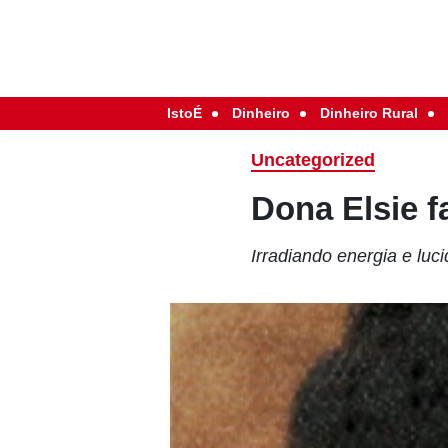
IstoÉ
Dinheiro
Dinheiro Rural
Uncategorized
Dona Elsie f
Irradiando energia e luc