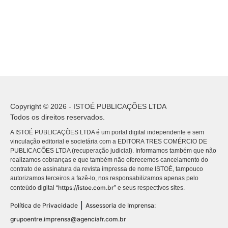
Copyright © 2026 - ISTOÉ PUBLICAÇÕES LTDA
Todos os direitos reservados.
A ISTOÉ PUBLICAÇÕES LTDA é um portal digital independente e sem
vinculação editorial e societária com a EDITORA TRES COMÉRCIO DE
PUBLICACÕES LTDA (recuperação judicial). Informamos também que não
realizamos cobranças e que também não oferecemos cancelamento do
contrato de assinatura da revista impressa de nome ISTOÉ, tampouco
autorizamos terceiros a fazê-lo, nos responsabilizamos apenas pelo
https://istoe.com.br
conteúdo digital “
” e seus respectivos sites.
|
Política de Privacidade
Assessoria de Imprensa:
grupoentre.imprensa@agenciafr.com.br