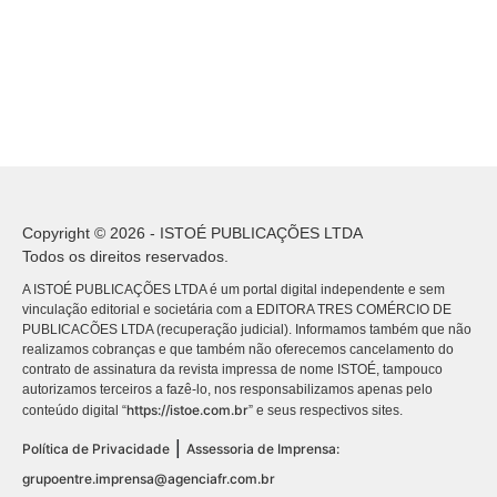
Copyright © 2026 - ISTOÉ PUBLICAÇÕES LTDA
Todos os direitos reservados.
A ISTOÉ PUBLICAÇÕES LTDA é um portal digital independente e sem
vinculação editorial e societária com a EDITORA TRES COMÉRCIO DE
PUBLICACÕES LTDA (recuperação judicial). Informamos também que não
realizamos cobranças e que também não oferecemos cancelamento do
contrato de assinatura da revista impressa de nome ISTOÉ, tampouco
autorizamos terceiros a fazê-lo, nos responsabilizamos apenas pelo
https://istoe.com.br
conteúdo digital “
” e seus respectivos sites.
|
Política de Privacidade
Assessoria de Imprensa:
grupoentre.imprensa@agenciafr.com.br