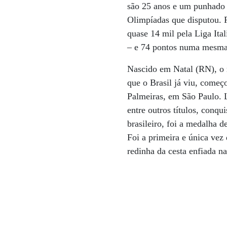
são 25 anos e um punhado d
Olimpíadas que disputou. F
quase 14 mil pela Liga Ita
– e 74 pontos numa mesma 
Nascido em Natal (RN), o m
que o Brasil já viu, começ
Palmeiras, em São Paulo. Lo
entre outros títulos, conqu
brasileiro, foi a medalha 
Foi a primeira e única ve
redinha da cesta enfiada n