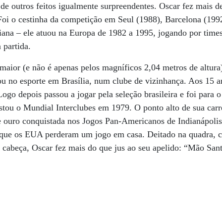
e outros feitos igualmente surpreendentes. Oscar fez mais d
oi o cestinha da competição em Seul (1988), Barcelona (1992
liana – ele atuou na Europa de 1982 a 1995, jogando por times
partida.
aior (e não é apenas pelos magníficos 2,04 metros de altura
ou no esporte em Brasília, num clube de vizinhança. Aos 15 a
go depois passou a jogar pela seleção brasileira e foi para o
istou o Mundial Interclubes em 1979. O ponto alto de sua carr
de ouro conquistada nos Jogos Pan-Americanos de Indianápoli
z que os EUA perderam um jogo em casa. Deitado na quadra, 
a cabeça, Oscar fez mais do que jus ao seu apelido: “Mão Sant