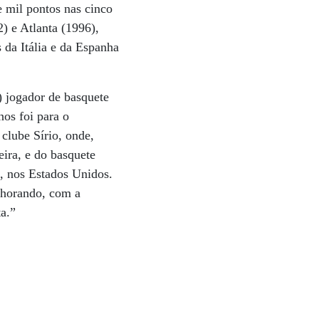
e mil pontos nas cinco
) e Atlanta (1996),
 da Itália e da Espanha
) jogador de basquete
nos foi para o
 clube Sírio, onde,
eira, e do basquete
s, nos Estados Unidos.
chorando, com a
a.”