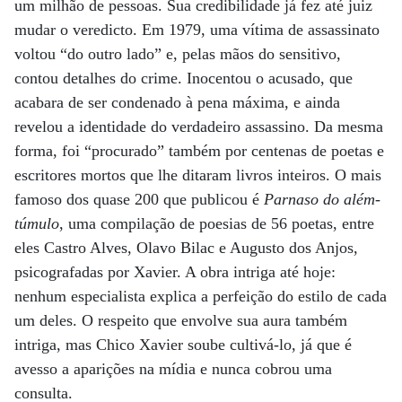
um milhão de pessoas. Sua credibilidade já fez até juiz
mudar o veredicto. Em 1979, uma vítima de assassinato
voltou “do outro lado” e, pelas mãos do sensitivo,
contou detalhes do crime. Inocentou o acusado, que
acabara de ser condenado à pena máxima, e ainda
revelou a identidade do verdadeiro assassino. Da mesma
forma, foi “procurado” também por centenas de poetas e
escritores mortos que lhe ditaram livros inteiros. O mais
famoso dos quase 200 que publicou é
Parnaso do além-
túmulo
, uma compilação de poesias de 56 poetas, entre
eles Castro Alves, Olavo Bilac e Augusto dos Anjos,
psicografadas por Xavier. A obra intriga até hoje:
nenhum especialista explica a perfeição do estilo de cada
um deles. O respeito que envolve sua aura também
intriga, mas Chico Xavier soube cultivá-lo, já que é
avesso a aparições na mídia e nunca cobrou uma
consulta.