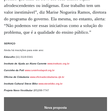
afrodescendentes ou indígenas. Esse trabalho tem um
valor inestimável”, diz Marise Nogueira Ramos, diretora
do programa do governo. Ela mesma, no entanto, alerta:
“Não podemos ver essas iniciativas como a solução do
problema, que é a qualidade do ensino público.”
SERVIÇO
Ainda há inscrições para este ano:
Educafro
(11) 3119-0341
Instituto de Ajuda ao Aluno Carente
www.instituto.org.br
Cursinho da Poli
www.cursinhodapoli.org.br
Oficina de Cidadania
www.oficinadecidadania.cjb.br
Instituto Cultural Steve Biko
www.stevebiko.org.br
Projeto Novo Vestibular
(85)288-7747
Nova proposta