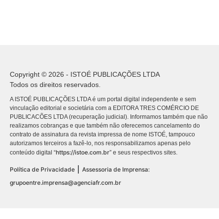
Copyright © 2026 - ISTOÉ PUBLICAÇÕES LTDA
Todos os direitos reservados.
A ISTOÉ PUBLICAÇÕES LTDA é um portal digital independente e sem
vinculação editorial e societária com a EDITORA TRES COMÉRCIO DE
PUBLICACÕES LTDA (recuperação judicial). Informamos também que não
realizamos cobranças e que também não oferecemos cancelamento do
contrato de assinatura da revista impressa de nome ISTOÉ, tampouco
autorizamos terceiros a fazê-lo, nos responsabilizamos apenas pelo
https://istoe.com.br
conteúdo digital “
” e seus respectivos sites.
|
Política de Privacidade
Assessoria de Imprensa:
grupoentre.imprensa@agenciafr.com.br