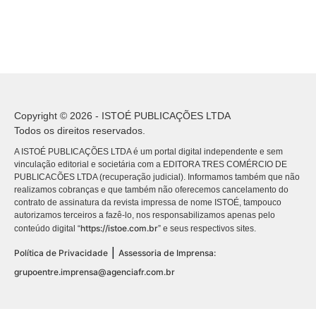
Copyright © 2026 - ISTOÉ PUBLICAÇÕES LTDA
Todos os direitos reservados.
A ISTOÉ PUBLICAÇÕES LTDA é um portal digital independente e sem
vinculação editorial e societária com a EDITORA TRES COMÉRCIO DE
PUBLICACÕES LTDA (recuperação judicial). Informamos também que não
realizamos cobranças e que também não oferecemos cancelamento do
contrato de assinatura da revista impressa de nome ISTOÉ, tampouco
autorizamos terceiros a fazê-lo, nos responsabilizamos apenas pelo
https://istoe.com.br
conteúdo digital “
” e seus respectivos sites.
|
Política de Privacidade
Assessoria de Imprensa:
grupoentre.imprensa@agenciafr.com.br