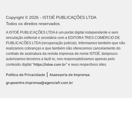
Copyright © 2026 - ISTOÉ PUBLICAÇÕES LTDA
Todos os direitos reservados.
A ISTOÉ PUBLICAÇÕES LTDA é um portal digital independente e sem
vinculação editorial e societária com a EDITORA TRES COMÉRCIO DE
PUBLICACÕES LTDA (recuperação judicial). Informamos também que não
realizamos cobranças e que também não oferecemos cancelamento do
contrato de assinatura da revista impressa de nome ISTOÉ, tampouco
autorizamos terceiros a fazê-lo, nos responsabilizamos apenas pelo
https://istoe.com.br
conteúdo digital “
” e seus respectivos sites.
|
Política de Privacidade
Assessoria de Imprensa:
grupoentre.imprensa@agenciafr.com.br