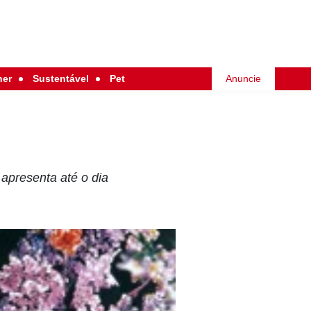
her
Sustentável
Pet
Anuncie
apresenta até o dia