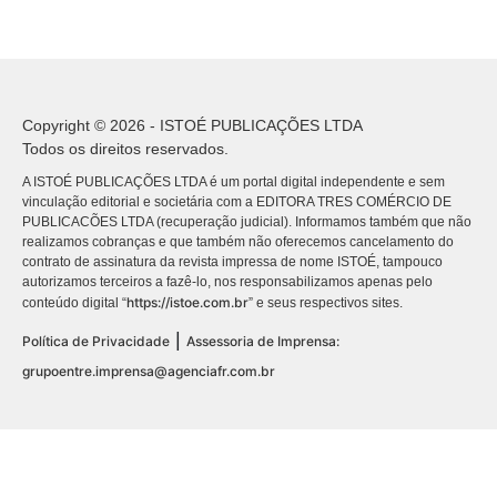
Copyright © 2026 - ISTOÉ PUBLICAÇÕES LTDA
Todos os direitos reservados.
A ISTOÉ PUBLICAÇÕES LTDA é um portal digital independente e sem
vinculação editorial e societária com a EDITORA TRES COMÉRCIO DE
PUBLICACÕES LTDA (recuperação judicial). Informamos também que não
realizamos cobranças e que também não oferecemos cancelamento do
contrato de assinatura da revista impressa de nome ISTOÉ, tampouco
autorizamos terceiros a fazê-lo, nos responsabilizamos apenas pelo
https://istoe.com.br
conteúdo digital “
” e seus respectivos sites.
|
Política de Privacidade
Assessoria de Imprensa:
grupoentre.imprensa@agenciafr.com.br