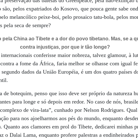
la preservação das baleias do Greenpeace, pela não-extinção d
 são, pelos expatriados do Kosovo, que pouca gente sabe ond
elo melancólico peixe-boi, pelo prosaico tatu-bola, pelos mo
s pela seca de sempre?
pela China ao Tibete e a dor do povo tibetano. Mas, se a qu
contra injustiças, por que ir tão longe?
 internacionais conferisse maior nobreza, talvez glamour, à l
ntra a fome da África, faria melhor se olhasse com igual fe
da, segundo dados da União Européia, é um dos quatro países
til.
 de botequim, penso que isso deve ser próprio da natureza h
 antes para longe e só depois em redor. No caso de nós, brasil
“complexo de vira-lata”, cunhado por Nelson Rodrigues. Qual 
cação para nos ajoelharmos aos pés do mundo, enquanto desd
). Quanto aos clamores em prol do Tibete, dedicarei minhas pr
faz o Dalai Lama, enquanto profere palestras a endinheirados