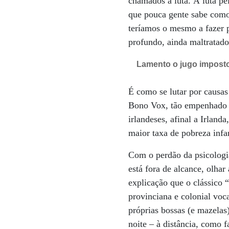
chamados à luta. À luta pe
que pouca gente sabe como
teríamos o mesmo a fazer p
profundo, ainda maltratado
Lamento o jugo imposto 
É como se lutar por causas
Bono Vox, tão empenhado co
irlandeses, afinal a Irlan
maior taxa de pobreza infan
Com o perdão da psicologia
está fora de alcance, olhar
explicação que o clássico 
provinciana e colonial vo
próprias bossas (e mazelas
noite – à distância, como 