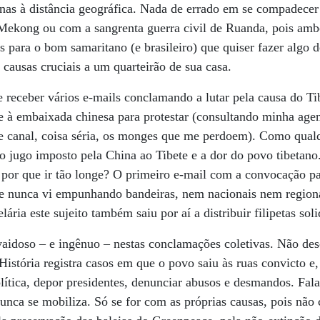
enas à distância geográfica. Nada de errado em se compadecer
 Mekong ou com a sangrenta guerra civil de Ruanda, pois amb
 para o bom samaritano (e brasileiro) que quiser fazer algo 
, causas cruciais a um quarteirão de sua casa.
de receber vários e-mails conclamando a lutar pela causa do T
e à embaixada chinesa para protestar (consultando minha agen
 de canal, coisa séria, os monges que me perdoem). Como qual
 o jugo imposto pela China ao Tibete e a dor do povo tibetano
s, por que ir tão longe? O primeiro e-mail com a convocação p
e nunca vi empunhando bandeiras, nem nacionais nem region
ária este sujeito também saiu por aí a distribuir filipetas soli
aidoso – e ingênuo – nestas conclamações coletivas. Não de
História registra casos em que o povo saiu às ruas convicto e,
ítica, depor presidentes, denunciar abusos e desmandos. Fala-
nca se mobiliza. Só se for com as próprias causas, pois não 