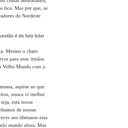
os coalas australianos,
e fica. Mas por que, se
radores do Nordeste
estão é de fato lutar
uta. Mesmo o chato
rvor para seus irmãos
 do Velho Mundo com a
umana, aspirar ao que
eiros, nunca vi melhor
seja, esta nossa
enhamos de nossas
eces aos tibetanos esta
 pelo mundo afora. Mas