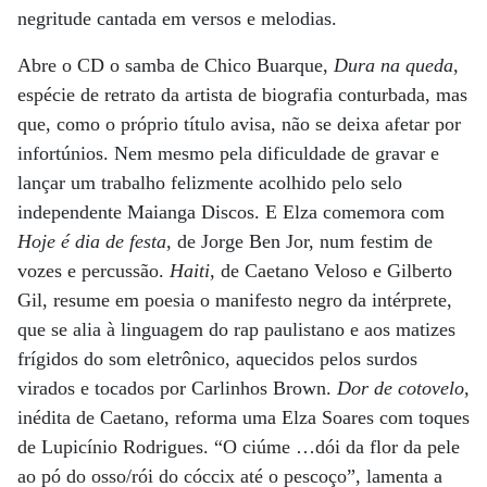
negritude cantada em versos e melodias.
Abre o CD o samba de Chico Buarque,
Dura na queda
,
espécie de retrato da artista de biografia conturbada, mas
que, como o próprio título avisa, não se deixa afetar por
infortúnios. Nem mesmo pela dificuldade de gravar e
lançar um trabalho felizmente acolhido pelo selo
independente Maianga Discos. E Elza comemora com
Hoje é dia de festa
, de Jorge Ben Jor, num festim de
vozes e percussão.
Haiti
, de Caetano Veloso e Gilberto
Gil, resume em poesia o manifesto negro da intérprete,
que se alia à linguagem do rap paulistano e aos matizes
frígidos do som eletrônico, aquecidos pelos surdos
virados e tocados por Carlinhos Brown.
Dor de cotovelo
,
inédita de Caetano, reforma uma Elza Soares com toques
de Lupicínio Rodrigues. “O ciúme …dói da flor da pele
ao pó do osso/rói do cóccix até o pescoço”, lamenta a