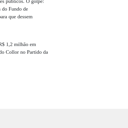
es públicos. O golpe:
a do Fundo de
 para que dessem
 R$ 1,2 milhão em
do Collor no Partido da