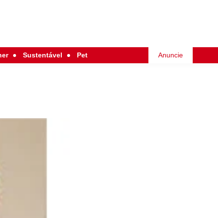
her
Sustentável
Pet
Anuncie