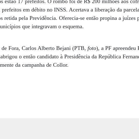
os estão 17 prefeitos. O rombo foi de R$ 200 milhões aos cofr
 prefeitos em débito no INSS. Acertava a liberação da parcel
s retida pela Previdência. Oferecia-se então propina a juízes
municípios que integravam o esquema.
z de Fora, Carlos Alberto Bejani (PTB,
foto
), a PF apreendeu
abrigou o então candidato à Presidência da República Fernan
vamente da campanha de Collor.