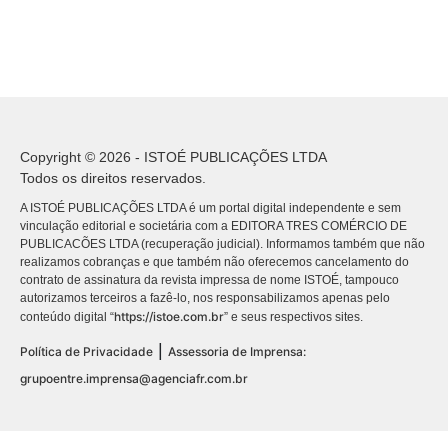
Copyright © 2026 - ISTOÉ PUBLICAÇÕES LTDA
Todos os direitos reservados.
A ISTOÉ PUBLICAÇÕES LTDA é um portal digital independente e sem
vinculação editorial e societária com a EDITORA TRES COMÉRCIO DE
PUBLICACÕES LTDA (recuperação judicial). Informamos também que não
realizamos cobranças e que também não oferecemos cancelamento do
contrato de assinatura da revista impressa de nome ISTOÉ, tampouco
autorizamos terceiros a fazê-lo, nos responsabilizamos apenas pelo
https://istoe.com.br
conteúdo digital “
” e seus respectivos sites.
|
Política de Privacidade
Assessoria de Imprensa:
grupoentre.imprensa@agenciafr.com.br