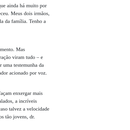
que ainda há muito por
eceu. Meus dois irmãos,
a da família. Tenho a
cimento. Mas
ração viram tudo – e
er uma testemunha da
ador acionado por voz.
 façam enxergar mais
lados, a incríveis
aso talvez a velocidade
s tão jovens, dr.