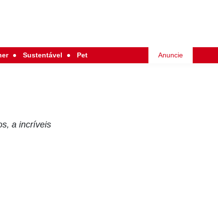
her
Sustentável
Pet
Anuncie
s, a incríveis