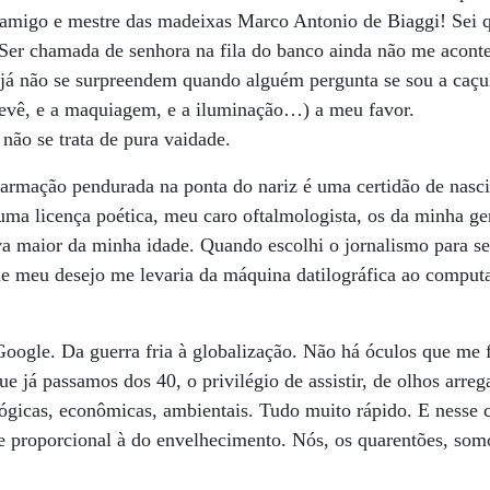
o amigo e mestre das madeixas Marco Antonio de Biaggi! Sei 
 Ser chamada de senhora na fila do banco ainda não me acont
já não se surpreendem quando alguém pergunta se sou a caçul
 tevê, e a maquiagem, e a iluminação…) a meu favor.
não se trata de pura vaidade.
armação pendurada na ponta do nariz é uma certidão de nas
uma licença poética, meu caro oftalmologista, os da minha ge
ova maior da minha idade. Quando escolhi o jornalismo para s
ue meu desejo me levaria da máquina datilográfica ao comput
Google. Da guerra fria à globalização. Não há óculos que me
 já passamos dos 40, o privilégio de assistir, de olhos arrega
lógicas, econômicas, ambientais. Tudo muito rápido. E nesse c
 proporcional à do envelhecimento. Nós, os quarentões, somo