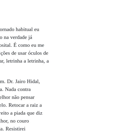
ornado habitual eu
o na verdade já
posital. É como eu me
ições de usar óculos de
r, letrinha a letrinha, a
m. Dr. Jairo Hidal,
da. Nada contra
elhor não pensar
lo. Retocar a raiz a
eito a piada que diz
lhor, no couro
. Resistirei