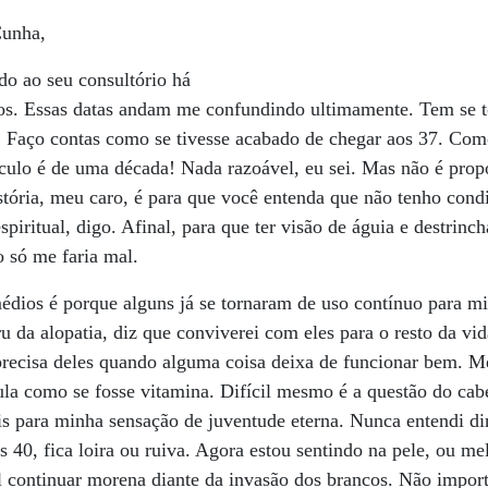
Cunha,
ado ao seu consultório há
os. Essas datas andam me confundindo ultimamente. Tem se t
. Faço contas como se tivesse acabado de chegar aos 37. Com
lculo é de uma década! Nada razoável, eu sei. Mas não é pro
história, meu caro, é para que você entenda que não tenho cond
spiritual, digo. Afinal, para que ter visão de águia e destrincha
 só me faria mal.
édios é porque alguns já se tornaram de uso contínuo para mi
u da alopatia, diz que conviverei com eles para o resto da vi
precisa deles quando alguma coisa deixa de funcionar bem. M
ula como se fosse vitamina. Difícil mesmo é a questão do cabe
 para minha sensação de juventude eterna. Nunca entendi dir
s 40, fica loira ou ruiva. Agora estou sentindo na pele, ou me
il continuar morena diante da invasão dos brancos. Não importa