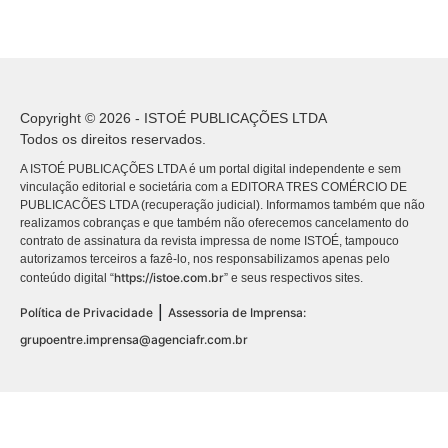
Copyright © 2026 - ISTOÉ PUBLICAÇÕES LTDA
Todos os direitos reservados.
A ISTOÉ PUBLICAÇÕES LTDA é um portal digital independente e sem
vinculação editorial e societária com a EDITORA TRES COMÉRCIO DE
PUBLICACÕES LTDA (recuperação judicial). Informamos também que não
realizamos cobranças e que também não oferecemos cancelamento do
contrato de assinatura da revista impressa de nome ISTOÉ, tampouco
autorizamos terceiros a fazê-lo, nos responsabilizamos apenas pelo
https://istoe.com.br
conteúdo digital “
” e seus respectivos sites.
|
Política de Privacidade
Assessoria de Imprensa:
grupoentre.imprensa@agenciafr.com.br