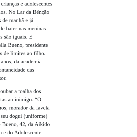
 crianças e adolescentes
ulos. No Lar da Bênção
s de manhã e já
de bater nas meninas
 são iguais. E
ella Bueno, presidente
 de limites ao filho.
1 anos, da academia
ontaneidade das
or.
oubar a toalha dos
tas ao inimigo. “O
nos, morador da favela
 seu dogui (uniforme)
o Bueno, 42, da Aikido
a e do Adolescente