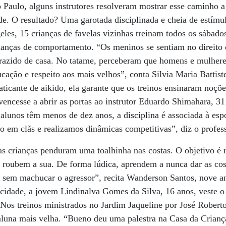
 Paulo, alguns instrutores resolveram mostrar esse caminho a
ade. O resultado? Uma garotada disciplinada e cheia de estím
les, 15 crianças de favelas vizinhas treinam todos os sábado
ças de comportamento. “Os meninos se sentiam no direito 
trazido de casa. No tatame, perceberam que homens e mulheres
ucação e respeito aos mais velhos”, conta Silvia Maria Battist
icante de aikido, ela garante que os treinos ensinaram noções
vencesse a abrir as portas ao instrutor Eduardo Shimahara, 3
unos têm menos de dez anos, a disciplina é associada à esp
o em clãs e realizamos dinâmicas competitivas”, diz o profess
s crianças penduram uma toalhinha nas costas. O objetivo é r
e roubem a sua. De forma lúdica, aprendem a nunca dar as cos
r sem machucar o agressor”, recita Wanderson Santos, nove a
cidade, a jovem Lindinalva Gomes da Silva, 16 anos, veste o
 Nos treinos ministrados no Jardim Jaqueline por José Robert
aluna mais velha. “Bueno deu uma palestra na Casa da Crianç