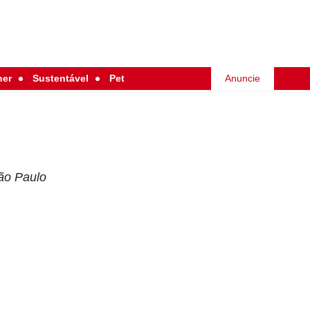
her
Sustentável
Pet
Anuncie
São Paulo