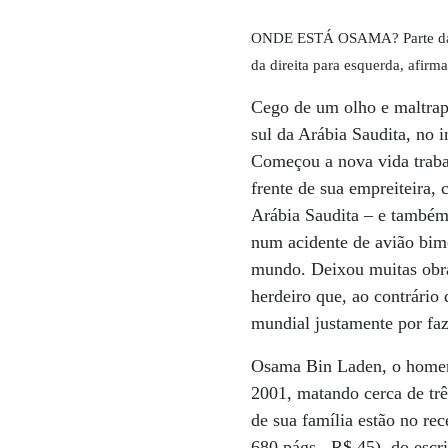
ONDE ESTÁ OSAMA? Parte da fa
da direita para esquerda, afirm
Cego de um olho e maltrap
sul da Arábia Saudita, no 
Começou a nova vida traba
frente de sua empreiteira, 
Arábia Saudita – e também
num acidente de avião bim
mundo. Deixou muitas obras
herdeiro que, ao contrário
mundial justamente por faze
Osama Bin Laden, o homem
2001, matando cerca de trê
de sua família estão no re
680 págs., R$ 45), do escr