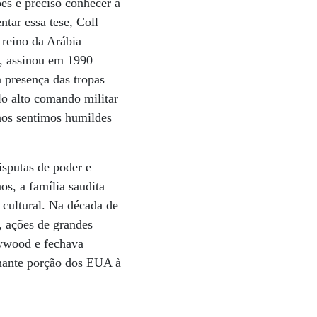
ões é preciso conhecer a
tar essa tese, Coll
 reino da Arábia
, assinou em 1990
 presença das tropas
lo alto comando militar
nos sentimos humildes
disputas de poder e
s, a família saudita
 cultural. Na década de
, ações de grandes
lywood e fechava
nante porção dos EUA à