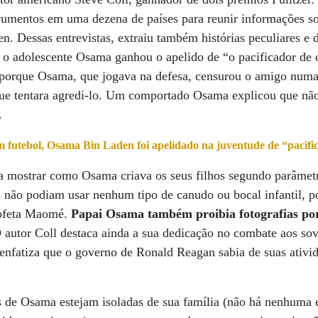
cumentos em uma dezena de países para reunir informações sob
n. Dessas entrevistas, extraiu também histórias peculiares e d
 o adolescente Osama ganhou o apelido de “o pacificador de 
o porque Osama, que jogava na defesa, censurou o amigo numa 
ue tentara agredi-lo. Um comportado Osama explicou que não 
.
m futebol, Osama Bin Laden foi apelidado na juventude de “pacific
 mostrar como Osama criava os seus filhos segundo parâmetro
s não podiam usar nenhum tipo de canudo ou bocal infantil, po
rofeta Maomé.
Papai Osama também proibia fotografias por
O autor Coll destaca ainda a sua dedicação no combate aos sov
enfatiza que o governo de Ronald Reagan sabia de suas ativi
as de Osama estejam isoladas de sua família (não há nenhuma