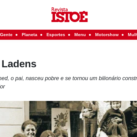
Gente
Planeta
Esportes
Menu
Motorshow
Mul
n Ladens
d, o pai, nasceu pobre e se tornou um bilionário const
dor