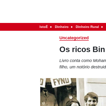
IstoÉ
Dinheiro
Dinheiro Rural
Uncategorized
Os ricos Bi
Livro conta como Mohame
filho, um notório destrui