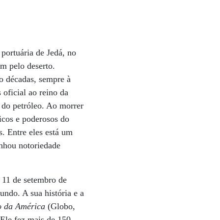
ortuária de Jedá, no
am pelo deserto.
o décadas, sempre à
 oficial ao reino da
 do petróleo. Ao morrer
icos e poderosos do
. Entre eles está um
anhou notoriedade
 11 de setembro de
undo. A sua história e a
lo da América
(Globo,
 Ele fez mais de 150