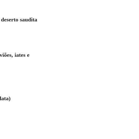
 deserto saudita
iões, iates e
data)