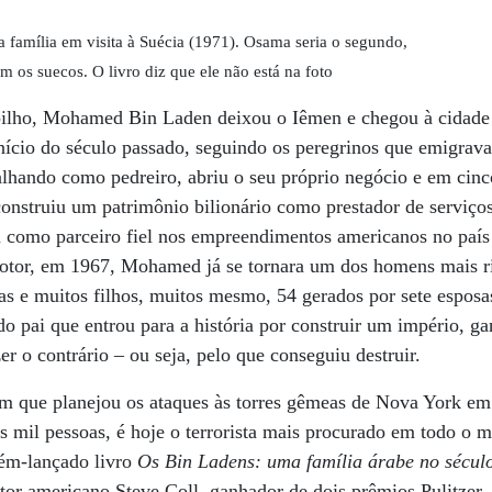
mília em visita à Suécia (1971). Osama seria o segundo,
am os suecos. O livro diz que ele não está na foto
ilho, Mohamed Bin Laden deixou o Iêmen e chegou à cidade p
início do século passado, seguindo os peregrinos que emigrav
lhando como pedreiro, abriu o seu próprio negócio e em cinc
construiu um patrimônio bilionário como prestador de serviços
 como parceiro fiel nos empreendimentos americanos no país
otor, em 1967, Mohamed já se tornara um dos homens mais r
 e muitos filhos, muitos mesmo, 54 gerados por sete esposas
 do pai que entrou para a história por construir um império, g
r o contrário – ou seja, pelo que conseguiu destruir.
 que planejou os ataques às torres gêmeas de Nova York em
s mil pessoas, é hoje o terrorista mais procurado em todo o m
cém-lançado livro
Os Bin Ladens: uma família árabe no sécu
itor americano Steve Coll, ganhador de dois prêmios Pulitzer.