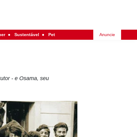
her
Sustentável
Pet
Anuncie
rutor - e Osama, seu