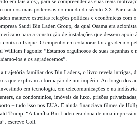
vido em tais atos), para se compreender as suas reais motivaç
nou um dos mais poderosos do mundo do século XX. Para susten
aden manteve estreitas relações políticas e econômicas com o
mpresa Saudi Bin Laden Group, da qual Osama era acionista
mericano para a construção de instalações que dessem apoio à
a contra o Iraque. O empenho em colaborar foi agradecido pe
l William Pagonis: “Estamos orgulhosos de suas façanhas e 
Saudamo-los e os agradecemos”.
 trajetória familiar dos Bin Ladens, o livro revela intrigas, 
xos que explicam a formação de um império. Ao longo dos ano
, investindo em tecnologia, em telecomunicações e na indústria
enters, de condomínios, imóveis de luxo, prisões privatizadas
porto – tudo isso nos EUA. E ainda financiava filmes de Hol
ald Trump. “A família Bin Laden era dona de uma impressio
”, escreve Coll.