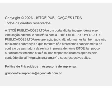
Copyright © 2026 - ISTOÉ PUBLICAÇÕES LTDA
Todos os direitos reservados.
A ISTOÉ PUBLICAÇÕES LTDA é um portal digital independente e sem
vinculação editorial e societária com a EDITORA TRES COMÉRCIO DE
PUBLICACÕES LTDA (recuperação judicial). Informamos também que não
realizamos cobranças e que também não oferecemos cancelamento do
contrato de assinatura da revista impressa de nome ISTOÉ, tampouco
autorizamos terceiros a fazê-lo, nos responsabilizamos apenas pelo
https://istoe.com.br
conteúdo digital “
” e seus respectivos sites.
|
Política de Privacidade
Assessoria de Imprensa:
grupoentre.imprensa@agenciafr.com.br