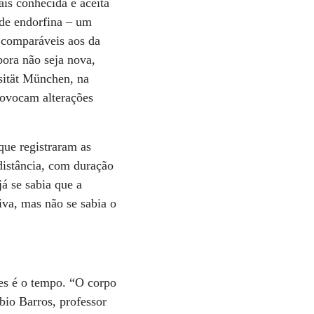
ais conhecida e aceita
 de endorfina – um
s comparáveis aos da
bora não seja nova,
sität München, na
rovocam alterações
que registraram as
 distância, com duração
já se sabia que a
iva, mas não se sabia o
les é o tempo. “O corpo
bio Barros, professor