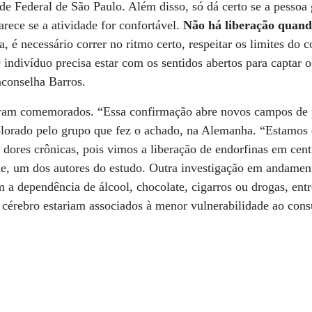
ade Federal de São Paulo. Além disso, só dá certo se a pessoa 
arece se a atividade for confortável.
Não há liberação quand
, é necessário correr no ritmo certo, respeitar os limites do c
 indivíduo precisa estar com os sentidos abertos para captar o
aconselha Barros.
oram comemorados. “Essa confirmação abre novos campos de p
plorado pelo grupo que fez o achado, na Alemanha. “Estamos
r dores crônicas, pois vimos a liberação de endorfinas em cent
e, um dos autores do estudo. Outra investigação em andament
m a dependência de álcool, chocolate, cigarros ou drogas, entr
o cérebro estariam associados à menor vulnerabilidade ao co
.