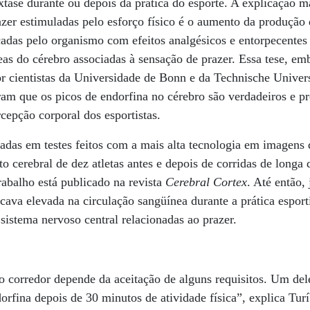
xtase durante ou depois da prática do esporte. A explicação m
azer estimuladas pelo esforço físico é o aumento da produção
cadas pelo organismo com efeitos analgésicos e entorpecente
as do cérebro associadas à sensação de prazer. Essa tese, em
r cientistas da Universidade de Bonn e da Technische Univer
m que os picos de endorfina no cérebro são verdadeiros e p
cepção corporal dos esportistas.
adas em testes feitos com a mais alta tecnologia em imagens 
o cerebral de dez atletas antes e depois de corridas de longa
rabalho está publicado na revista
Cerebral Cortex
. Até então, 
icava elevada na circulação sangüínea durante a prática esport
sistema nervoso central relacionadas ao prazer.
o corredor depende da aceitação de alguns requisitos. Um de
rfina depois de 30 minutos de atividade física”, explica Turí