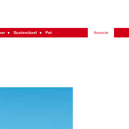
her
Sustentável
Pet
Anuncie