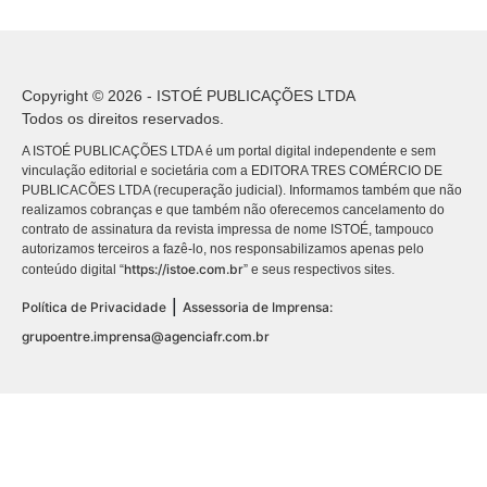
Copyright © 2026 - ISTOÉ PUBLICAÇÕES LTDA
Todos os direitos reservados.
A ISTOÉ PUBLICAÇÕES LTDA é um portal digital independente e sem
vinculação editorial e societária com a EDITORA TRES COMÉRCIO DE
PUBLICACÕES LTDA (recuperação judicial). Informamos também que não
realizamos cobranças e que também não oferecemos cancelamento do
contrato de assinatura da revista impressa de nome ISTOÉ, tampouco
autorizamos terceiros a fazê-lo, nos responsabilizamos apenas pelo
https://istoe.com.br
conteúdo digital “
” e seus respectivos sites.
|
Política de Privacidade
Assessoria de Imprensa:
grupoentre.imprensa@agenciafr.com.br