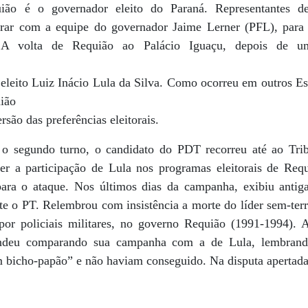
ião é o governador eleito do Paraná. Representantes d
trar com a equipe do governador Jaime Lerner (PFL), para
va. A volta de Requião ao Palácio Iguaçu, depois de u
eleito Luiz Inácio Lula da Silva. Como ocorreu em outros Est
ião
rsão das preferências eleitorais.
o segundo turno, o candidato do PDT recorreu até ao Tribu
er a participação de Lula nos programas eleitorais de Req
 para o ataque. Nos últimos dias da campanha, exibiu antig
e o PT. Relembrou com insistência a morte do líder sem-terr
por policiais militares, no governo Requião (1991-1994). 
fendeu comparando sua campanha com a de Lula, lembran
 bicho-papão” e não haviam conseguido. Na disputa apertada,