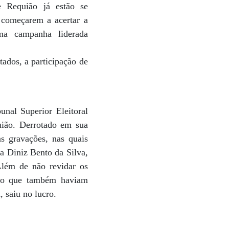
e Requião já estão se
 começarem a acertar a
ma campanha liderada
ados, a participação de
nal Superior Eleitoral
uião. Derrotado em sua
as gravações, nas quais
a Diniz Bento da Silva,
Além de não revidar os
do que também haviam
 saiu no lucro.