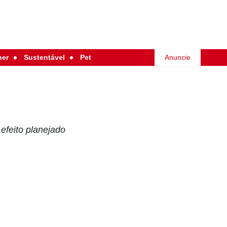
her
Sustentável
Pet
Anuncie
 efeito planejado