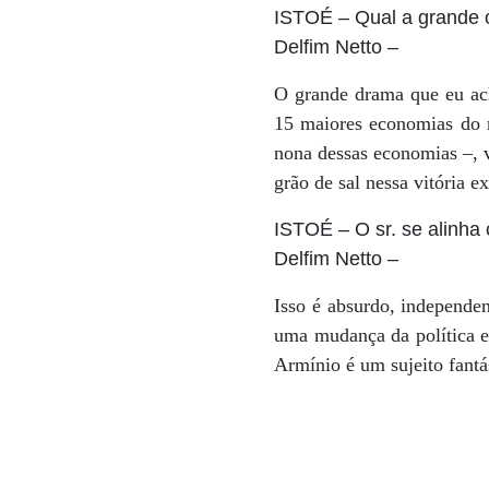
ISTOÉ
– Qual a grande 
Delfim Netto
–
O grande drama que eu ach
15 maiores economias do 
nona dessas economias –, v
grão de sal nessa vitória e
ISTOÉ
– O sr. se alinh
Delfim Netto
–
Isso é absurdo, independe
uma mudança da política ec
Armínio é um sujeito fantá