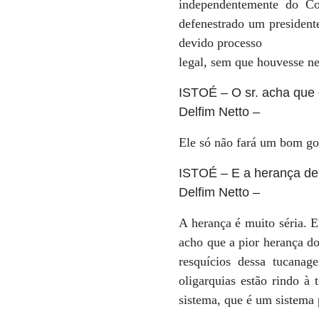
independentemente do Co
defenestrado um president
devido processo
legal, sem que houvesse n
ISTOÉ
– O sr. acha que
Delfim Netto
–
Ele só não fará um bom gov
ISTOÉ
– E a herança d
Delfim Netto
–
A herança é muito séria. E
acho que a pior herança do
resquícios dessa tucanag
oligarquias estão rindo à
sistema, que é um sistema 