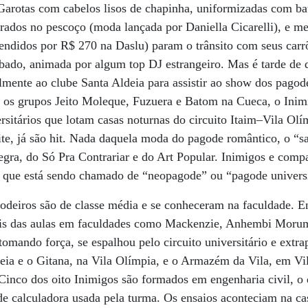
 Garotas com cabelos lisos de chapinha, uniformizadas com bat
urados no pescoço (moda lançada por Daniella Cicarelli), e 
ndidos por R$ 270 na Daslu) param o trânsito com seus carr
ábado, animada por algum top DJ estrangeiro. Mas é tarde de
mente ao clube Santa Aldeia para assistir ao show dos pagod
 os grupos Jeito Moleque, Fuzuera e Batom na Cueca, o Inim
rsitários que lotam casas noturnas do circuito Itaim–Vila Olí
ite, já são hit. Nada daquela moda do pagode romântico, o “
gra, do Só Pra Contrariar e do Art Popular. Inimigos e comp
 que está sendo chamado de “neopagode” ou “pagode universi
odeiros são de classe média e se conheceram na faculdade. E
ois das aulas em faculdades como Mackenzie, Anhembi Morum
tomando força, se espalhou pelo circuito universitário e extra
eia e o Gitana, na Vila Olímpia, e o Armazém da Vila, em V
 Cinco dos oito Inimigos são formados em engenharia civil, o
de calculadora usada pela turma. Os ensaios aconteciam na c