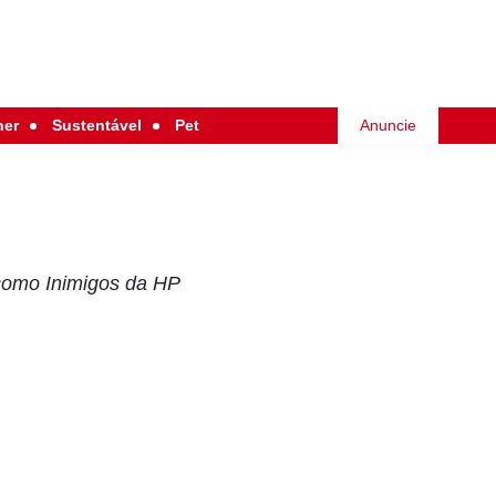
her
Sustentável
Pet
Anuncie
 como Inimigos da HP