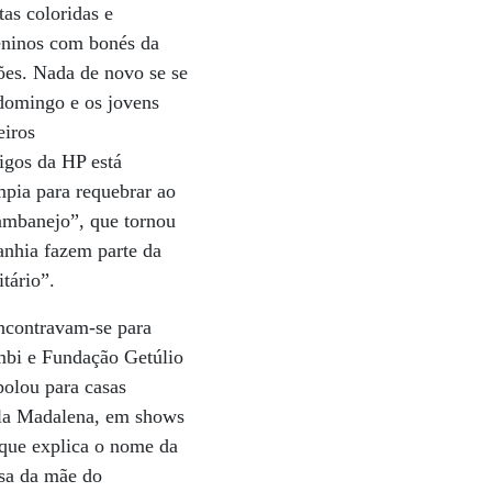
as coloridas e
meninos com bonés da
ões. Nada de novo se se
 domingo e os jovens
eiros
igos da HP está
mpia para requebrar ao
sambanejo”, que tornou
anhia fazem parte da
tário”.
ncontravam-se para
bi e Fundação Getúlio
polou para casas
ila Madalena, em shows
 que explica o nome da
asa da mãe do