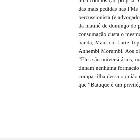
uma composição própria,
das mais pedidas nas FMs p
percussionista (e advogad
da matinê de domingo do p
consumação custa o mesmo 
banda, Mauricio Larte Top
Anhembi Morumbi. Aos olho
“Eles são universitários, 
tinham nenhuma formação 
compartilha dessa opinião
que “Batuque é um privilé