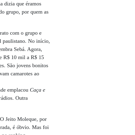
a dizia que éramos
 do grupo, por quem as
rato com o grupo e
 paulistano. No início,
lembra Sebá. Agora,
de R$ 10 mil a R$ 15
es. São jovens bonitos
ervam camarotes ao
idade emplacou
Caça e
rádios. Outra
O Jeito Moleque, por
erada, é óbvio. Mas foi