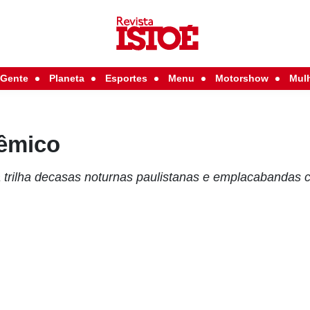
Gente
Planeta
Esportes
Menu
Motorshow
Mul
êmico
ra trilha decasas noturnas paulistanas e emplacabandas