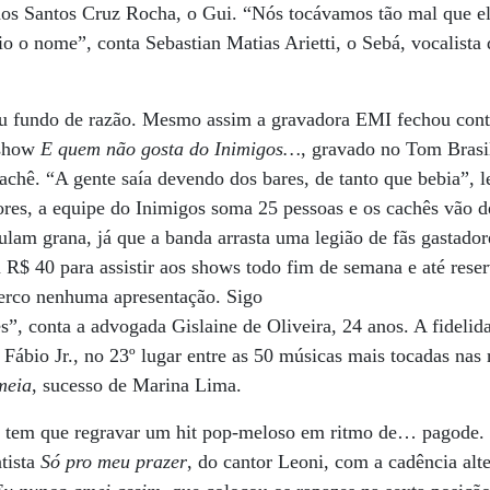
dos Santos Cruz Rocha, o Gui. “Nós tocávamos tão mal que el
o o nome”, conta Sebastian Matias Arietti, o Sebá, vocalista
seu fundo de razão. Mesmo assim a gravadora EMI fechou cont
 show
E quem não gosta do Inimigos…
, gravado no Tom Brasil
achê. “A gente saía devendo dos bares, de tanto que bebia”, 
ores, a equipe do Inimigos soma 25 pessoas e os cachês vão 
ulam grana, já que a banda arrasta uma legião de fãs gastador
 R$ 40 para assistir aos shows todo fim de semana e até res
erco nenhuma apresentação. Sigo
s”, conta a advogada Gislaine de Oliveira, 24 anos. A fidel
 Fábio Jr., no 23º lugar entre as 50 músicas mais tocadas nas 
meia
, sucesso de Marina Lima.
 tem que regravar um hit pop-meloso em ritmo de… pagode. 
tista
Só pro meu prazer
, do cantor Leoni, com a cadência alt