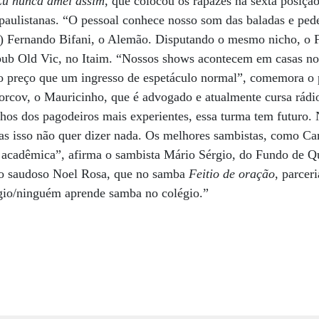
Eu nunca amei assim
, que colocou os rapazes na sexta posiçã
aulistanas. “O pessoal conhece nosso som das baladas e pede
o) Fernando Bifani, o Alemão. Disputando o mesmo nicho, o F
ub Old Vic, no Itaim. “Nossos shows acontecem em casas no
preço que um ingresso de espetáculo normal”, comemora o p
orcov, o Mauricinho, que é advogado e atualmente cursa rádi
s dos pagodeiros mais experientes, essa turma tem futuro. 
mas isso não quer dizer nada. Os melhores sambistas, como Ca
acadêmica”, afirma o sambista Mário Sérgio, do Fundo de Q
 o saudoso Noel Rosa, que no samba
Feitio de oração
, parcer
gio/ninguém aprende samba no colégio.”