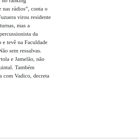
o no ranking
 nas rádios”, conta o
uzuera virou residente
turnas, mas a
ercussionista da
o e tevê na Faculdade
Não sem ressalvas.
rtola e Jamelão, não
uintal. Também
ia com Vadico, decreta