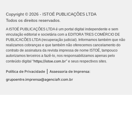
Copyright © 2026 - ISTOÉ PUBLICAÇÕES LTDA
Todos os direitos reservados.
A ISTOÉ PUBLICAÇÕES LTDA é um portal digital independente e sem
vinculação editorial e societária com a EDITORA TRES COMÉRCIO DE
PUBLICACÕES LTDA (recuperação judicial). Informamos também que não
realizamos cobranças e que também não oferecemos cancelamento do
contrato de assinatura da revista impressa de nome ISTOÉ, tampouco
autorizamos terceiros a fazê-lo, nos responsabilizamos apenas pelo
https://istoe.com.br
conteúdo digital “
” e seus respectivos sites.
|
Política de Privacidade
Assessoria de Imprensa:
grupoentre.imprensa@agenciafr.com.br