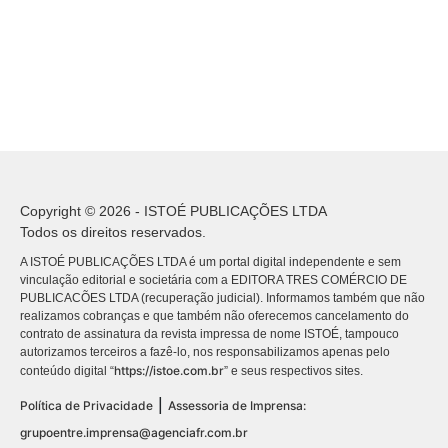
Copyright © 2026 - ISTOÉ PUBLICAÇÕES LTDA
Todos os direitos reservados.
A ISTOÉ PUBLICAÇÕES LTDA é um portal digital independente e sem
vinculação editorial e societária com a EDITORA TRES COMÉRCIO DE
PUBLICACÕES LTDA (recuperação judicial). Informamos também que não
realizamos cobranças e que também não oferecemos cancelamento do
contrato de assinatura da revista impressa de nome ISTOÉ, tampouco
autorizamos terceiros a fazê-lo, nos responsabilizamos apenas pelo
https://istoe.com.br
conteúdo digital “
” e seus respectivos sites.
|
Política de Privacidade
Assessoria de Imprensa:
grupoentre.imprensa@agenciafr.com.br