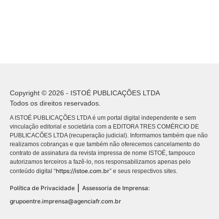
Copyright © 2026 - ISTOÉ PUBLICAÇÕES LTDA
Todos os direitos reservados.
A ISTOÉ PUBLICAÇÕES LTDA é um portal digital independente e sem
vinculação editorial e societária com a EDITORA TRES COMÉRCIO DE
PUBLICACÕES LTDA (recuperação judicial). Informamos também que não
realizamos cobranças e que também não oferecemos cancelamento do
contrato de assinatura da revista impressa de nome ISTOÉ, tampouco
autorizamos terceiros a fazê-lo, nos responsabilizamos apenas pelo
https://istoe.com.br
conteúdo digital “
” e seus respectivos sites.
|
Política de Privacidade
Assessoria de Imprensa:
grupoentre.imprensa@agenciafr.com.br