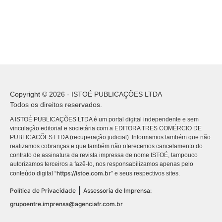
Copyright © 2026 - ISTOÉ PUBLICAÇÕES LTDA
Todos os direitos reservados.
A ISTOÉ PUBLICAÇÕES LTDA é um portal digital independente e sem
vinculação editorial e societária com a EDITORA TRES COMÉRCIO DE
PUBLICACÕES LTDA (recuperação judicial). Informamos também que não
realizamos cobranças e que também não oferecemos cancelamento do
contrato de assinatura da revista impressa de nome ISTOÉ, tampouco
autorizamos terceiros a fazê-lo, nos responsabilizamos apenas pelo
https://istoe.com.br
conteúdo digital “
” e seus respectivos sites.
|
Política de Privacidade
Assessoria de Imprensa:
grupoentre.imprensa@agenciafr.com.br