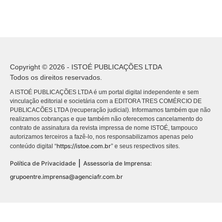
Copyright © 2026 - ISTOÉ PUBLICAÇÕES LTDA
Todos os direitos reservados.
A ISTOÉ PUBLICAÇÕES LTDA é um portal digital independente e sem
vinculação editorial e societária com a EDITORA TRES COMÉRCIO DE
PUBLICACÕES LTDA (recuperação judicial). Informamos também que não
realizamos cobranças e que também não oferecemos cancelamento do
contrato de assinatura da revista impressa de nome ISTOÉ, tampouco
autorizamos terceiros a fazê-lo, nos responsabilizamos apenas pelo
https://istoe.com.br
conteúdo digital “
” e seus respectivos sites.
|
Política de Privacidade
Assessoria de Imprensa:
grupoentre.imprensa@agenciafr.com.br