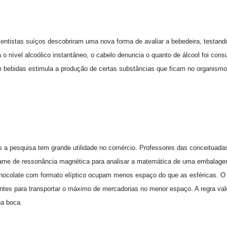
entistas suíços descobriram uma nova forma de avaliar a bebedeira, testand
 o nível alcoólico instantâneo, o cabelo denuncia o quanto de álcool foi cons
 bebidas estimula a produção de certas substâncias que ficam no organis
 a pesquisa tem grande utilidade no comércio. Professores das conceituada
xame de ressonância magnética para analisar a matemática de uma embalagem
ocolate com formato elíptico ocupam menos espaço do que as esféricas. O 
ientes para transportar o máximo de mercadorias no menor espaço. A regra va
na boca.