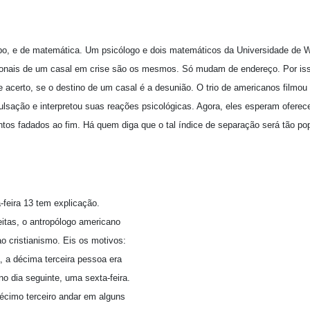
po, e de matemática. Um psicólogo e dois matemáticos da Universidade de 
cionais de um casal em crise são os mesmos. Só mudam de endereço. Por is
 acerto, se o destino de um casal é a desunião. O trio de americanos filmou
ulsação e interpretou suas reações psicológicas. Agora, eles esperam oferece
ntos fadados ao fim. Há quem diga que o tal índice de separação será tão po
-feira 13 tem explicação.
eitas, o antropólogo americano
 ao cristianismo. Eis os motivos:
a, a décima terceira pessoa era
 no dia seguinte, uma sexta-feira.
écimo terceiro andar em alguns