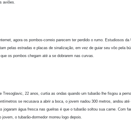
s aviões.
nternet, agora os pombos-correio parecem ter perdido o rumo. Estudiosos da
tam pelas estradas e placas de sinalização, em vez de guiar seu vôo pela bú
u que os pombos chegam até a se dobrarem nas curvas.
 Tresoglavic, 22 anos, curtia as ondas quando um tubarão lhe fisgou a perna
ntímetros se recusava a abrir a boca, o jovem nadou 300 metros, andou até o 
as jogaram água fresca nas guelras é que o tubarão soltou sua carne. Com f
o jovem, o tubarão-dormedor morreu logo depois.